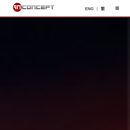
ENG
|
繁